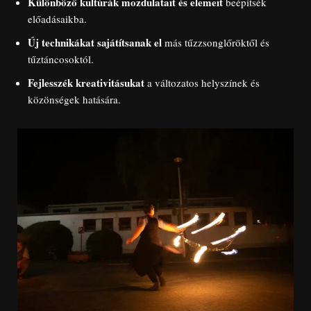
Különböző kultúrák mozdulatait és elemeit
beépítsék
előadásaikba.
Új technikákat sajátítsanak el
más tűzzsonglőröktől és
tűztáncosoktól.
Fejlesszék kreativitásukat
a változatos helyszínek és
közönségek hatására.