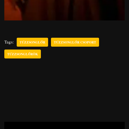
Tags:
TŰZZSONGLŐR
TŰZZSONGLŐR CSOPORT
TŰZZSONGLŐRÖK