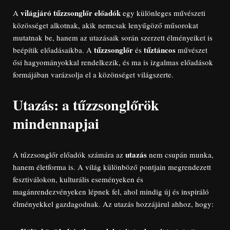
világjáró tűzzsonglőr előadók
A
egy különleges művészeti
közösséget alkotnak, akik nemcsak lenyűgöző műsorokat
mutatnak be, hanem az utazásaik során szerzett élményeiket is
tűzzsonglőr
tűztáncos
beépítik előadásaikba. A
és
művészet
ősi hagyományokkal rendelkezik, és ma is izgalmas előadások
formájában varázsolja el a közönséget világszerte.
Utazás: a tűzzsonglőrök
mindennapjai
utazás
A tűzzsonglőr előadók számára az
nem csupán munka,
hanem életforma is. A világ különböző pontjain megrendezett
fesztiválokon, kulturális eseményeken és
magánrendezvényeken lépnek fel, ahol mindig új és inspiráló
élményekkel gazdagodnak. Az utazás hozzájárul ahhoz, hogy: