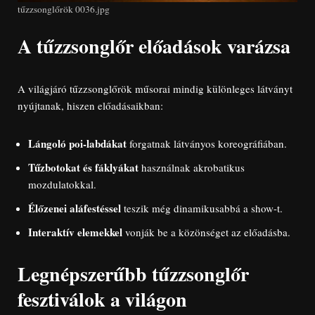
tűzzsonglőrök 0036.jpg
A tűzzsonglőr előadások varázsa
A világjáró tűzzsonglőrök műsorai mindig különleges látványt
nyújtanak, hiszen előadásaikban:
Lángoló poi-labdákat
forgatnak látványos koreográfiában.
Tűzbotokat és fáklyákat
használnak akrobatikus
mozdulatokkal.
Élőzenei aláfestéssel
teszik még dinamikusabbá a show-t.
Interaktív elemekkel
vonják be a közönséget az előadásba.
Legnépszerűbb tűzzsonglőr
fesztiválok a világon