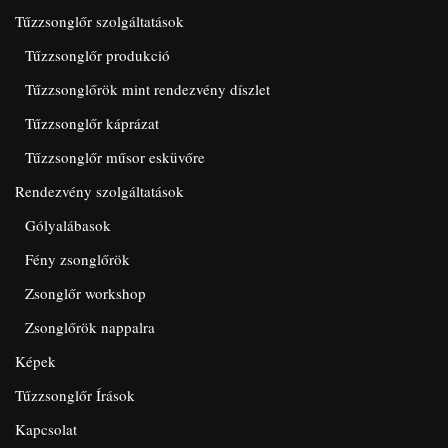
Tűzzsonglőr szolgáltatások
Tűzzsonglőr produkció
Tűzzsonglőrök mint rendezvény díszlet
Tűzzsonglőr káprázat
Tűzzsonglőr műsor esküvőre
Rendezvény szolgáltatások
Gólyalábasok
Fény zsonglőrök
Zsonglőr workshop
Zsonglőrök nappalra
Képek
Tűzzsonglőr Írások
Kapcsolat