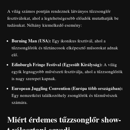
A világ számos pontján rendeznek látványos tűzzsonglőr
fesztiválokat, ahol a legtehetségesebb előadók mutathatják be
tudásukat. Néhány kiemelkedő esemény:
Burning Man (USA):
Egy ikonikus fesztivál, ahol a
tűzzsonglőrök és tűztáncosok elképesztő műsorokat adnak
elő.
Edinburgh Fringe Festival (Egyesült Királyság):
A világ
egyik legnagyobb művészeti fesztiválja, ahol a tűzzsonglőrök
is nagy szerepet kapnak.
European Juggling Convention (Európa több országában):
Egy nemzetközi találkozóhely zsonglőrök és tűzművészek
számára.
Miért érdemes tűzzsonglőr show-
t választani egyedi