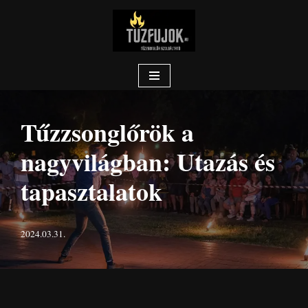
Skip
to
content
Tűzzsonglőrök a
nagyvilágban: Utazás és
tapasztalatok
2024.03.31.