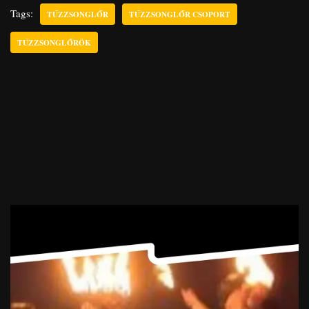
Tags:
TŰZZSONGLŐR
TŰZZSONGLŐR CSOPORT
TŰZZSONGLŐRÖK