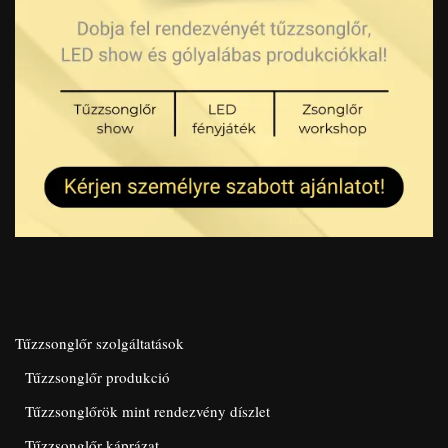
Tűzzsonglőr szolgáltatások
Tűzzsonglőr produkció
Tűzzsonglőrök mint rendezvény díszlet
Tűzzsonglőr káprázat