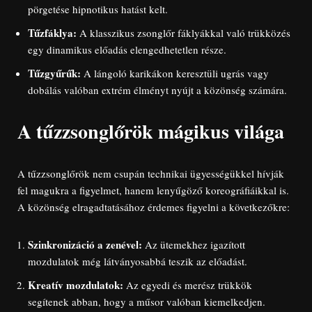
pörgetése hipnotikus hatást kelt.
Tűzfáklya:
A klasszikus zsonglőr fáklyákkal való trükközés
egy dinamikus előadás elengedhetetlen része.
Tűzgyűrűk:
A lángoló karikákon keresztüli ugrás vagy
dobálás valóban extrém élményt nyújt a közönség számára.
A tűzzsonglőrök mágikus világa
A tűzzsonglőrök nem csupán technikai ügyességükkel hívják
fel magukra a figyelmet, hanem lenyűgöző koreográfiáikkal is.
A közönség elragadtatásához érdemes figyelni a következőkre:
Szinkronizáció a zenével:
Az ütemekhez igazított
mozdulatok még látványosabbá teszik az előadást.
Kreatív mozdulatok:
Az egyedi és merész trükkök
segítenek abban, hogy a műsor valóban kiemelkedjen.