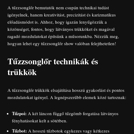
A tűzzsonglőr bemutatók nem csupán technikai tudást
igényelnek, hanem kreativitást, precizitást és karizmatikus
előadásmódot is. Ahhoz, hogy igazán lenyűgözzük a
közönséget, fontos, hogy látványos trükköket és magával
ragadó mozdulatokat építsünk a műsorunkba. Nézzük meg,
hogyan lehet egy tűzzsonglőr show valóban felejthetetlen!
Tűzzsonglőr technikák és
trükkök
A tűzzsonglőr trükkök elsajátítása hosszú gyakorlást és pontos
mozdulatokat igényel. A legnépszerűbb elemek közé tartoznak:
Tűzpoi:
A két láncon függő tűzgömb forgatása látványos
fényhatásokat kelt a sötétben.
Tűzbot:
A hosszú tűzbotok egykezes vagy kétkezes