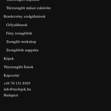
Tűzzsonglőr műsor esküvőre
Rendezvény szolgáltatások
Gólyalábasok
Fény zsonglőrök
Zsonglőr workshop
Zsonglőrök nappalra
Képek
Tűzzsonglőr Írások
Kapcsolat
+36 70 151 8505
info@tuzfujok.hu
Budapest