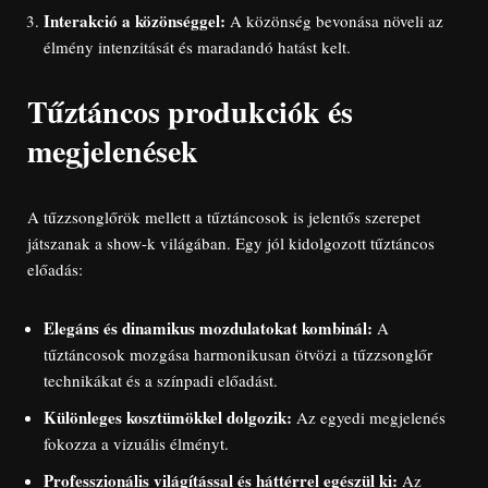
Interakció a közönséggel:
A közönség bevonása növeli az
élmény intenzitását és maradandó hatást kelt.
Tűztáncos produkciók és
megjelenések
A tűzzsonglőrök mellett a tűztáncosok is jelentős szerepet
játszanak a show-k világában. Egy jól kidolgozott tűztáncos
előadás:
Elegáns és dinamikus mozdulatokat kombinál:
A
tűztáncosok mozgása harmonikusan ötvözi a tűzzsonglőr
technikákat és a színpadi előadást.
Különleges kosztümökkel dolgozik:
Az egyedi megjelenés
fokozza a vizuális élményt.
Professzionális világítással és háttérrel egészül ki:
Az