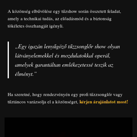
A közönség elbűvölése egy tűzshow során összetett feladat,
amely a technikai tudás, az előadásmód és a biztonság
tökéletes összhangját igényli.
„Egy igazán lenyűgöző tűzzsonglőr show olyan
látványelemekkel és mozdulatokkal operál,
amelyek garantáltan emlékezetessé teszik az
élményt.”
Ha szeretné, hogy rendezvényén egy profi tűzzsonglőr vagy
kérjen árajánlatot most!
tűztáncos varázsolja el a közönséget,