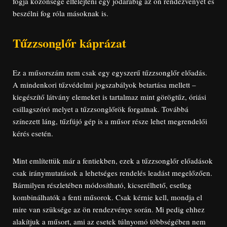
fogja közönsége elfelejteni egy jódarabig az ön rendezvényét és
beszélni fog róla másoknak is.
Tűzzsonglőr káprázat
Ez a műsorszám nem csak egy egyszerű tűzzsonglőr előadás.
A mindenkori tűzvédelmi jogszabályok betartása mellett –
kiegészítő látvány elemeket is tartalmaz mint görögtűz, óriási
csillagszóró melyet a tűzzsonglőrök forgatnak. Továbbá
színezett láng, tűzfújó gép is a műsor része lehet megrendelői
kérés esetén.
Mint említettük már a fentiekben, ezek a tűzzsonglőr előadások
csak iránymutatások a lehetséges rendelés leadást megelőzően.
Bármilyen részletében módosítható, kicserélhető, esetleg
kombinálhatók a fenti műsorok. Csak kérnie kell, mondja el
mire van szüksége az ön rendezvénye során. Mi pedig ehhez
alakítjuk a műsort, ami az esetek túlnyomó többségében nem