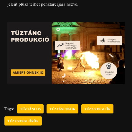
jelent plusz terhet pénztárcájára nézve.
Tags:
TŰZTÁNCOS
TŰZTÁNCOSOK
TŰZZSONGLŐR
TŰZZSONGLŐRÖK