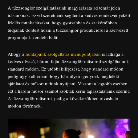
A tűzzsonglőr szolgáltatásaink magyarázata ad témát jelen
írásunknak. Ezzel szeretnénk segíteni a kedves rendezvényekért
felelős munkatársakat, hogy gyorsabban és szakértőbben
tudjanak döntést hozni a tűzzsonglőr produkcióról a szervezett
programjaik keretein belül.
Ahogy a
honlapunk szolgáltatás menüpontjában
is láthatja a
kedves olvasó, három fajta tűzzsonglőr műsorral szolgálhatunk
standard módon. Ez utóbbi kifejezést, hogy standard módon
pedig úgy kell érteni, hogy bármilyen igénynek megfelelő
ajánlatot és műsort tudunk nyújtani. Viszont a legtöbb esetben
ezt a három műsor számot szokták kérni tapasztalataink szerint.
A tűzzsonglőr műsorok pedig a következőkben olvasható
módon történnek.