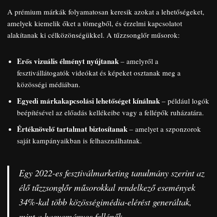
A prémium márkák folyamatosan keresik azokat a lehetőségeket,
amelyek kiemelik őket a tömegből, és érzelmi kapcsolatot
alakítanak ki célközönségükkel. A tűzzsonglőr műsorok:
Erős vizuális élményt nyújtanak
– amelyről a
fesztivállátogatók videókat és képeket osztanak meg a
közösségi médiában.
Egyedi márkakapcsolási lehetőséget kínálnak
– például logók
beépítésével az előadás kellékeibe vagy a fellépők ruházatára.
Értéknövelő tartalmat biztosítanak
– amelyet a szponzorok
saját kampányaikban is felhasználhatnak.
Egy 2022-es fesztiválmarketing tanulmány szerint az
élő tűzzsonglőr műsorokkal rendelkező események
34%-kal több közösségimédia-elérést generáltak,
mint a hagyományos fellépők.