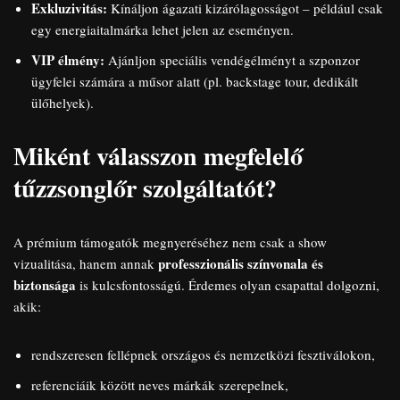
Exkluzivitás:
Kínáljon ágazati kizárólagosságot – például csak
egy energiaitalmárka lehet jelen az eseményen.
VIP élmény:
Ajánljon speciális vendégélményt a szponzor
ügyfelei számára a műsor alatt (pl. backstage tour, dedikált
ülőhelyek).
Miként válasszon megfelelő
tűzzsonglőr szolgáltatót?
A prémium támogatók megnyeréséhez nem csak a show
professzionális színvonala és
vizualitása, hanem annak
biztonsága
is kulcsfontosságú. Érdemes olyan csapattal dolgozni,
akik:
rendszeresen fellépnek országos és nemzetközi fesztiválokon,
referenciáik között neves márkák szerepelnek,