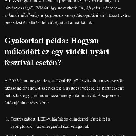
A tűzzsonglőr műsor lehet a prémium szponzori csomag “fő
látványossága”. Például így nevezheti:
“Az éjszaka mécsese –
exkluzív tűzélmény a [szponzor neve] támogatásával”
. Ezzel extra
presztízst és elérési lehetőséget ad a márkának.
Gyakorlati példa: Hogyan
működött ez egy vidéki nyári
fesztivál esetén?
A 2023-ban megrendezett “NyárFény” fesztiválon a szervezők
tűzzsonglőr show-t szerveztek a nyitóest végére, és partnerként
behozták egy prémium hazai energiaital-márkát. A szponzor
értékajánlata részeként:
Testreszabott, LED-világításos cilinderrel léptek fel a
zsonglőrök – az energiaital színvilágával.