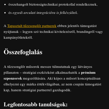
összehangolt biztonságtechnikai protokollal rendelkeznek,
és
egyedi arculati integrációra is felkészültek
.
A
Tapasztalt tűzzsonglőr partnerek
ebben jelentős támogatást
nyújtanak – legyen szó technikai kivitelezésről, brandingről vagy
kampányötletekről.
Összefoglalás
A tűzzsonglőr műsorok messze túlmutatnak egy látványos
prémium
pillanaton – stratégiai eszközként alkalmazhatók a
szponzorok
megszólítására. Aki képes a műsort konceptuálisan
elhelyezni egy márka értékvilágában, az nem csupán támogatást
kap, hanem stratégiai partnerrel gazdagodik.
Legfontosabb tanulságok: