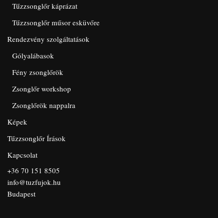
Tűzzsonglőr káprázat
Tűzzsonglőr műsor esküvőre
Rendezvény szolgáltatások
Gólyalábasok
Fény zsonglőrök
Zsonglőr workshop
Zsonglőrök nappalra
Képek
Tűzzsonglőr Írások
Kapcsolat
+36 70 151 8505
info@tuzfujok.hu
Budapest