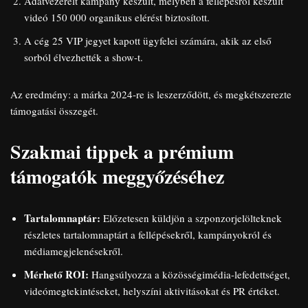
Adatvezérelt kampány készült, melyben a fellépésről készült
videó 150 000 organikus elérést biztosított.
A cég 25 VIP jegyet kapott ügyfelei számára, akik az első
sorból élvezhették a show-t.
Az eredmény: a márka 2024-re is leszerződött, és megkétszerezte
támogatási összegét.
Szakmai tippek a prémium
támogatók meggyőzéséhez
Tartalomnaptár:
Előzetesen küldjön a szponzorjelölteknek
részletes tartalomnaptárt a fellépésekről, kampányokról és
médiamegjelenésekről.
Mérhető ROI:
Hangsúlyozza a közösségimédia-lefedettséget,
videómegtekintéseket, helyszíni aktivitásokat és PR értéket.