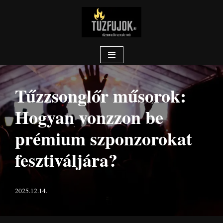
Skip
to
content
Tűzzsonglőr műsorok:
Hogyan vonzzon be
prémium szponzorokat
fesztiváljára?
2025.12.14.