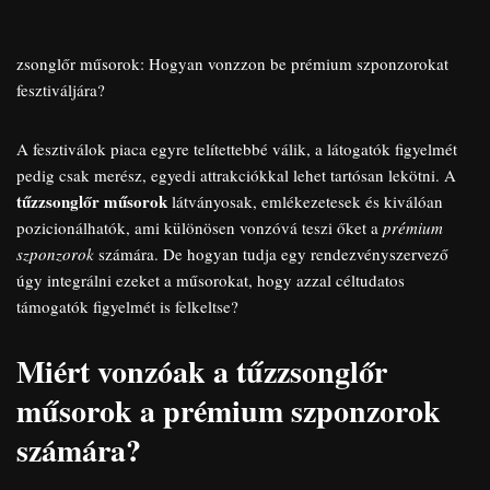
zsonglőr műsorok: Hogyan vonzzon be prémium szponzorokat
fesztiváljára?
A fesztiválok piaca egyre telítettebbé válik, a látogatók figyelmét
pedig csak merész, egyedi attrakciókkal lehet tartósan lekötni. A
tűzzsonglőr műsorok
látványosak, emlékezetesek és kiválóan
pozicionálhatók, ami különösen vonzóvá teszi őket a
prémium
szponzorok
számára. De hogyan tudja egy rendezvényszervező
úgy integrálni ezeket a műsorokat, hogy azzal céltudatos
támogatók figyelmét is felkeltse?
Miért vonzóak a tűzzsonglőr
műsorok a prémium szponzorok
számára?