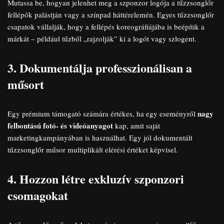
Mutassa be, hogyan jelenhet meg a szponzor logója a tűzzsonglőr
fellépők palástján vagy a színpad háttérelemén. Egyes tűzzsonglőr
csapatok vállalják, hogy a fellépés koreográfiájába is beépítik a
márkát – például tűzből „rajzolják” ki a logót vagy szlogent.
3. Dokumentálja professzionálisan a
műsort
nagy
Egy prémium támogató számára értékes, ha egy eseményről
felbontású fotó- és videóanyagot
kap, amit saját
marketingkampányában is használhat. Egy jól dokumentált
tűzzsonglőr műsor multiplikált elérési értéket képvisel.
4. Hozzon létre exkluzív szponzori
csomagokat