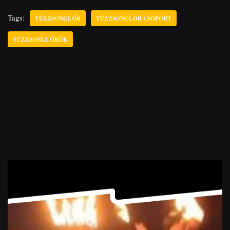
Tags:
TŰZZSONGLŐR
TŰZZSONGLŐR CSOPORT
TŰZZSONGLŐRÖK