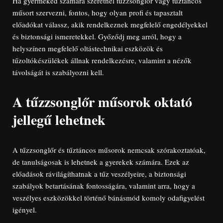
Ha gyermeked számára szeretnél tűzzsonglőr vagy tűztáncos
műsort szervezni, fontos, hogy olyan profi és tapasztalt
előadókat válassz, akik rendelkeznek megfelelő engedélyekkel
és biztonsági ismeretekkel. Győződj meg arról, hogy a
helyszínen megfelelő oltástechnikai eszközök és
tűzoltókészülékek állnak rendelkezésre, valamint a nézők
távolságát is szabályozni kell.
A tűzzsonglőr műsorok oktató
jellegű lehetnek
A tűzzsonglőr és tűztáncos műsorok nemcsak szórakoztatóak,
de tanulságosak is lehetnek a gyerekek számára. Ezek az
előadások rávilágíthatnak a tűz veszélyeire, a biztonsági
szabályok betartásának fontosságára, valamint arra, hogy a
veszélyes eszközökkel történő bánásmód komoly odafigyelést
igényel.