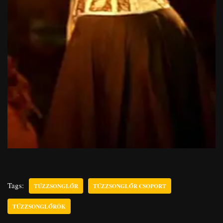
Tags:
TŰZZSONGLŐR
TŰZZSONGLŐR CSOPORT
TŰZZSONGLŐRÖK