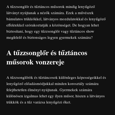
A tűzzsonglőr és tűztáncos műsorok mindig lenyűgöző
látványt nyújtanak a nézők számára. Ezek a művészek
bámulatos trükkökkel, látványos mozdulatokkal és lenyűgöző
effektekkel szórakoztatják a közönséget. De hogyan lehet
biztosítani, hogy egy tűzzsonglőr vagy tűztáncos show
megfelelő és biztonságos legyen gyermekek számára?
A tűzzsonglőr és tűztáncos
műsorok vonzereje
A tűzzsonglőrök és tűztáncosok különleges képességeikkel és
lenyűgöző előadásmódjukkal minden korosztály számára
felejthetetlen élményt nyújtanak. Gyermekek számára
különösen izgalmas lehet egy ilyen műsor, hiszen a látványos
trükkök és a tűz varázsa lenyűgözi őket.