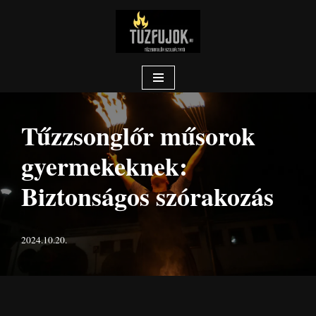
Skip
to
content
Tűzzsonglőr műsorok
gyermekeknek:
Biztonságos szórakozás
2024.10.20.