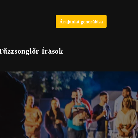
Árajánlat generálása
Tűzzsonglőr Írások