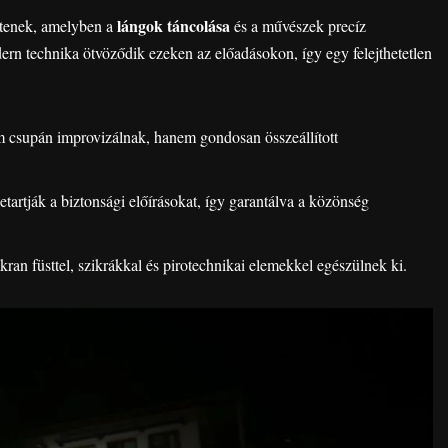
lángok táncolása
mtenek, amelyben a
és a művészek precíz
rn technika ötvöződik ezeken az előadásokon, így egy felejthetetlen
 csupán improvizálnak, hanem gondosan összeállított
tartják a biztonsági előírásokat, így garantálva a közönség
ran füsttel, szikrákkal és pirotechnikai elemekkel egészülnek ki.