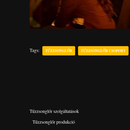
Tags:
TŰZZSONGLŐR
TŰZZSONGLŐR CSOPORT
Tűzzsonglőr szolgáltatások
Tűzzsonglőr produkció