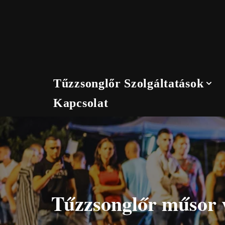
Skip
to
content
Tűzzsonglőr Szolgáltatások
Kapcsolat
Tűzzsonglőr műsor 