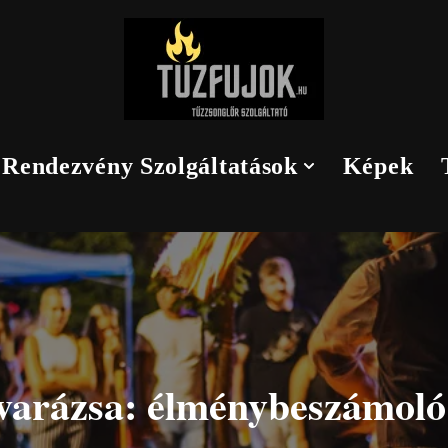
Rendezvény Szolgáltatások
Képek
varázsa: élménybeszámoló