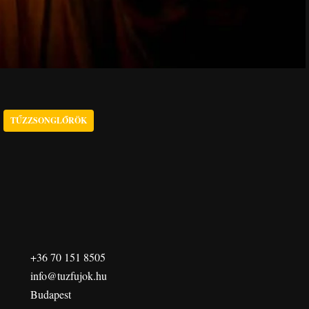
TŰZZSONGLŐRÖK
+36 70 151 8505
info@tuzfujok.hu
Budapest