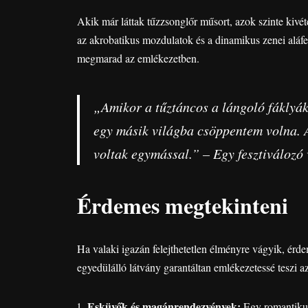
Akik már láttak tűzzsonglőr műsort, azok szinte kiv
az akrobatikus mozdulatok és a dinamikus zenei aláfe
megmarad az emlékezetben.
„Amikor a tűztáncos a lángoló fáklyák
egy másik világba csöppentem volna. 
voltak egymással.” – Egy fesztiválozó
Érdemes megtekinteni
Ha valaki igazán felejthetetlen élményre vágyik, érdem
egyedülálló látvány garantáltan emlékezetessé teszi az
Esküvők és magánrendezvények:
Egy romantikus