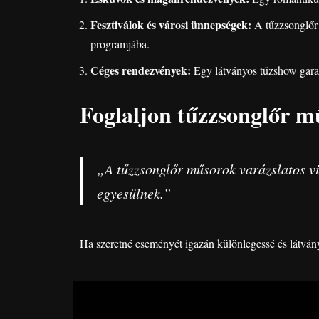
Fesztiválok és városi ünnepségek:
A tűzzsonglőr 
programjába.
Céges rendezvények:
Egy látványos tűzshow garan
Foglaljon tűzzsonglőr m
„A tűzzsonglőr műsorok varázslatos vi
egyesülnek.”
Ha szeretné eseményét igazán különlegessé és látván