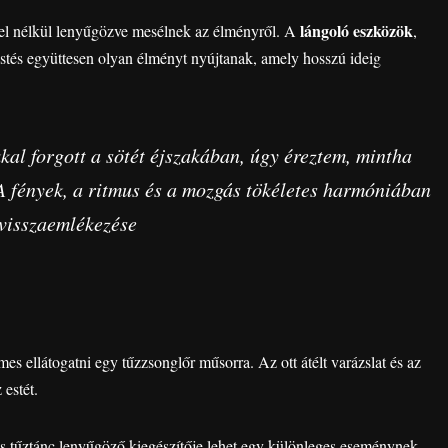
lángoló eszközök
étel nélkül lenyűgözve mesélnek az élményről. A
,
stés együttesen olyan élményt nyújtanak, amely hosszú ideig
kal forgott a sötét éjszakában, úgy éreztem, mintha
A fények, a ritmus és a mozgás tökéletes harmóniában
 visszaemlékezése
es ellátogatni egy tűzzsonglőr műsorra. Az ott átélt varázslat és az
 estét.
 tűztánc lenyűgöző kiegészítője lehet egy különleges eseménynek.