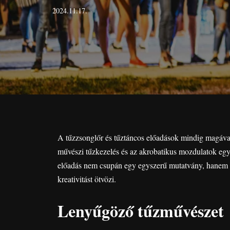
2024.11.17.
A tűzzsonglőr és tűztáncos előadások mindig magával
művészi tűzkezelés és az akrobatikus mozdulatok egye
előadás nem csupán egy egyszerű mutatvány, hanem val
kreativitást ötvözi.
Lenyűgöző tűzművészet