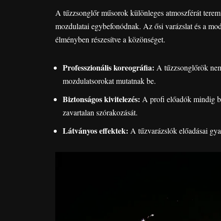
A tűzzsonglőr műsorok különleges atmoszférát tere
mozdulatai egybefonódnak. Az ősi varázslat és a mode
élményben részesítve a közönséget.
Professzionális koreográfia:
A tűzzsonglőrök nem
mozdulatsorokat mutatnak be.
Biztonságos kivitelezés:
A profi előadók mindig be
zavartalan szórakozását.
Látványos effektek:
A tűzvarázslók előadásai gyak