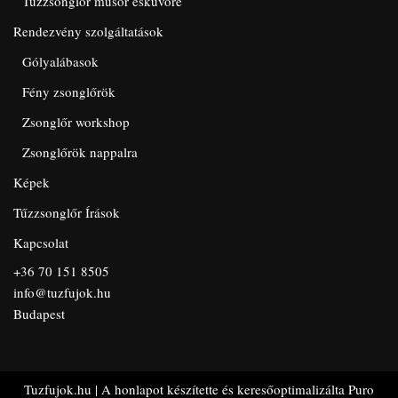
Tűzzsonglőr műsor esküvőre
Rendezvény szolgáltatások
Gólyalábasok
Fény zsonglőrök
Zsonglőr workshop
Zsonglőrök nappalra
Képek
Tűzzsonglőr Írások
Kapcsolat
+36 70 151 8505
info@tuzfujok.hu
Budapest
Tuzfujok.hu
| A honlapot készítette és keresőoptimalizálta
Puro