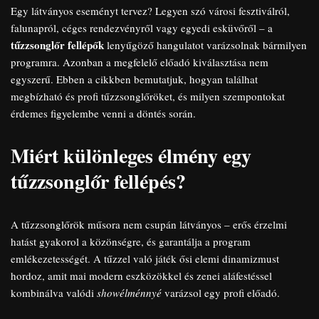
Egy látványos eseményt tervez? Legyen szó városi fesztiválról,
falunapról, céges rendezvényről vagy egyedi esküvőről – a
tűzzsonglőr fellépők
lenyűgöző hangulatot varázsolnak bármilyen
programra. Azonban a megfelelő előadó kiválasztása nem
egyszerű. Ebben a cikkben bemutatjuk, hogyan találhat
megbízható és profi tűzzsonglőröket, és milyen szempontokat
érdemes figyelembe venni a döntés során.
Miért különleges élmény egy
tűzzsonglőr fellépés?
A tűzzsonglőrök műsora nem csupán látványos – erős érzelmi
hatást gyakorol a közönségre, és garantálja a program
emlékezetességét. A tűzzel való játék ősi elemi dinamizmust
hordoz, amit mai modern eszközökkel és zenei aláfestéssel
kombinálva valódi
showélménnyé
varázsol egy profi előadó.