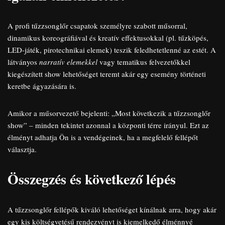
A profi tűzzsonglőr csapatok személyre szabott műsorral,
dinamikus koreográfiával és kreatív effektusokkal (pl. tűzköpés,
LED-játék, pirotechnikai elemek) teszik feledhetetlenné az estét. A
látványos
narratív elemekkel
vagy tematikus felvezetőkkel
kiegészített show lehetőséget teremt akár egy esemény történeti
keretbe ágyazására is.
Amikor a műsorvezető bejelenti: „Most következik a tűzzsonglőr
show” – minden tekintet azonnal a központi térre irányul. Ezt az
élményt adhatja Ön is a vendégeinek, ha a megfelelő fellépőt
választja.
Összegzés és következő lépés
A tűzzsonglőr fellépők kiváló lehetőséget kínálnak arra, hogy akár
egy kis költségvetésű rendezvényt is kiemelkedő élménnyé