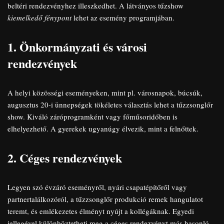
beltéri rendezvényhez illeszkedhet. A látványos tűzshow
kiemelkedő fénypont
lehet az esemény programjában.
1. Önkormányzati és városi
rendezvények
A helyi közösségi eseményeken, mint pl. városnapok, búcsúk,
augusztus 20-i ünnepségek tökéletes választás lehet a tűzzsonglőr
show. Kiváló záróprogramként vagy főműsoridőben is
elhelyezhető. A gyerekek ugyanúgy élvezik, mint a felnőttek.
2. Céges rendezvények
Legyen szó évzáró eseményről, nyári csapatépítőről vagy
partnertalálkozóról, a tűzzsonglőr produkció remek hangulatot
teremt, és emlékezetes élményt nyújt a kollégáknak. Egyedi
jellegével különböztetheti meg a céges rendezvényt más hasonló