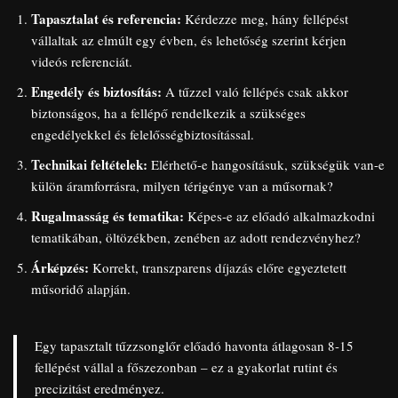
Tapasztalat és referencia:
Kérdezze meg, hány fellépést
vállaltak az elmúlt egy évben, és lehetőség szerint kérjen
videós referenciát.
Engedély és biztosítás:
A tűzzel való fellépés csak akkor
biztonságos, ha a fellépő rendelkezik a szükséges
engedélyekkel és felelősségbiztosítással.
Technikai feltételek:
Elérhető-e hangosításuk, szükségük van-e
külön áramforrásra, milyen térigénye van a műsornak?
Rugalmasság és tematika:
Képes-e az előadó alkalmazkodni
tematikában, öltözékben, zenében az adott rendezvényhez?
Árképzés:
Korrekt, transzparens díjazás előre egyeztetett
műsoridő alapján.
Egy tapasztalt tűzzsonglőr előadó havonta átlagosan 8-15
fellépést vállal a főszezonban – ez a gyakorlat rutint és
precizitást eredményez.