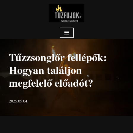
Skip
to
content
Tűzzsonglőr fellépők:
Hogyan találjon
megfelelő előadót?
2025.05.04.