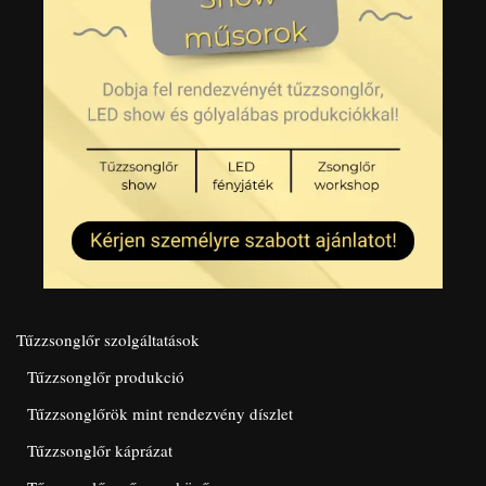
Tűzzsonglőr szolgáltatások
Tűzzsonglőr produkció
Tűzzsonglőrök mint rendezvény díszlet
Tűzzsonglőr káprázat