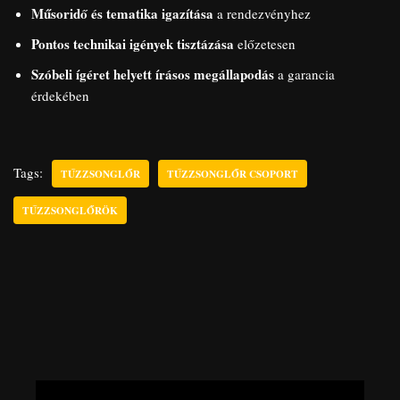
Műsoridő és tematika igazítása
a rendezvényhez
Pontos technikai igények tisztázása
előzetesen
Szóbeli ígéret helyett írásos megállapodás
a garancia
érdekében
Tags:
TŰZZSONGLŐR
TŰZZSONGLŐR CSOPORT
TŰZZSONGLŐRÖK