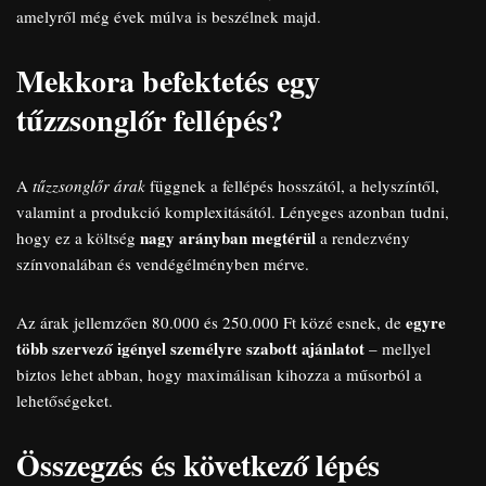
amelyről még évek múlva is beszélnek majd.
Mekkora befektetés egy
tűzzsonglőr fellépés?
A
tűzzsonglőr árak
függnek a fellépés hosszától, a helyszíntől,
valamint a produkció komplexitásától. Lényeges azonban tudni,
nagy arányban megtérül
hogy ez a költség
a rendezvény
színvonalában és vendégélményben mérve.
egyre
Az árak jellemzően 80.000 és 250.000 Ft közé esnek, de
több szervező igényel személyre szabott ajánlatot
– mellyel
biztos lehet abban, hogy maximálisan kihozza a műsorból a
lehetőségeket.
Összegzés és következő lépés