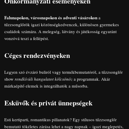
Önkormányzati eseményeken
Falunapokon, városnapokon és adventi vásárokon
a
tűzzsonglőrök igazi közönségkedvencek, különösen gyermekes
családok számára. A melegség, látvány és játékosság egyaránt
vonzóvá teszi a fellépést.
Céges rendezvényeken
Legyen szó évzáró buliról vagy termékbemutatóról, a tűzzsonglőr
show
rendkívüli hangulatot kölcsönöz
a programnak. Akár
márkaépítő elemek is integrálhatók a műsorba.
Esküvők és privát ünnepségek
Esti kertiparti, romantikus pillanatok? Egy stílusos tűzzsonglőr
bemutató tökéletes zárása lehet a nagy napnak – igazi meglepetés,