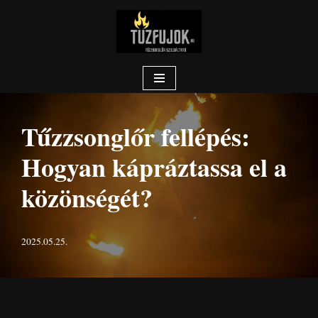
Skip
to
content
Tűzzsonglőr fellépés:
Hogyan kápráztassa el a
közönségét?
2025.05.25.