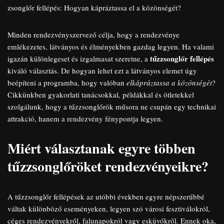
zsonglőr fellépés: Hogyan kápráztassa el a közönségét?
Minden rendezvényszervező célja, hogy a rendezvénye
emlékezetes, látványos és élményekben gazdag legyen. Ha valami
tűzzsonglőr fellépés
igazán különlegeset és izgalmasat szeretne, a
kiváló választás. De hogyan lehet ezt a látványos elemet úgy
beépíteni a programba, hogy valóban
elkápráztassa a közönségét
?
Cikkünkben gyakorlati tanácsokkal, példákkal és ötletekkel
szolgálunk, hogy a tűzzsonglőrök műsora ne csupán egy technikai
attrakció, hanem a rendezvény fénypontja legyen.
Miért választanak egyre többen
tűzzsonglőröket rendezvényeikre?
A tűzzsonglőr fellépések az utóbbi években egyre népszerűbbé
váltak különböző eseményeken, legyen szó városi fesztiválokról,
céges rendezvényekről, falunapokról vagy esküvőkről. Ennek oka,