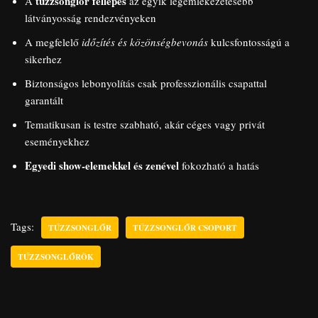
tűzzsonglőr fellépés
A
az egyik legemlékezetesebb
látványosság rendezvényeken
A megfelelő
időzítés és közönségbevonás
kulcsfontosságú a
sikerhez
Biztonságos lebonyolítás csak professzionális csapattal
garantált
Tematikusan is testre szabható, akár céges vagy privát
eseményekhez
Egyedi show-elemekkel és zenével
fokozható a hatás
Tags:
TŰZZSONGLŐR
TŰZZSONGLŐR CSOPORT
TŰZZSONGLŐRÖK