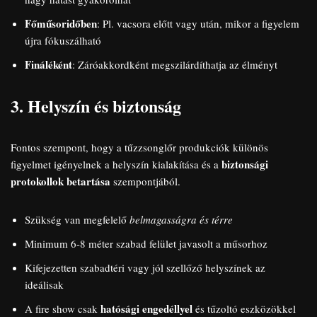
Főműsoridőben
: Pl. vacsora előtt vagy után, mikor a figyelem
újra fókuszálható
Fináléként
: Záróakkordként megszilárdíthatja az élményt
3. Helyszín és biztonság
Fontos szempont, hogy a tűzzsonglőr produkciók különös
biztonsági
figyelmet igényelnek a helyszín kialakítása és a
protokollok betartása
szempontjából.
Szükség van megfelelő
belmagasságra és térre
Minimum 6-8 méter szabad felület javasolt a műsorhoz
Kifejezetten szabadtéri vagy jól szellőző helyszínek az
ideálisak
hatósági engedéllyel
A fire show csak
és tűzoltó eszközökkel