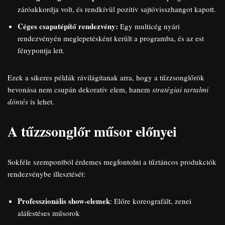
záróakkordja volt, és rendkívül pozitív sajtóvisszhangot kapott.
Céges csapatépítő rendezvény:
Egy multicég nyári
rendezvényén meglepetésként került a programba, és az est
fénypontja lett.
Ezek a sikeres példák rávilágítanak arra, hogy a tűzzsonglőrök
bevonása nem csupán dekoratív elem, hanem
stratégiai tartalmi
döntés
is lehet.
A tűzzsonglőr műsor előnyei
Sokféle szempontból érdemes megfontolni a tűztáncos produkciók
rendezvénybe illesztését:
Professzionális show-elemek
: Előre koreografált, zenei
aláfestéses műsorok