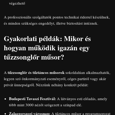
végezhető
A professzionális szolgáltatók pontos technikai riderrel készülnek,
és minden szükséges engedélyt, illetve biztosítást intéznek.
Gyakorlati példák: Mikor és
hogyan működik igazán egy
tűzzsonglőr műsor?
tűzzsonglőr és tűztáncos műsorok
A
sokoldalúan alkalmazhatók,
legyen szó önkormányzati eseményről, céges partiról vagy akár
privát ünnepségről. Nézzünk néhány konkrét példát:
Budapesti Tavaszi Fesztivál:
A látványos esti előadás, amely
több mint 3000 nézőt szögezett a színpad elé.
Zalaegerszegi városnap:
A tűztáncos műsor a programsorozat