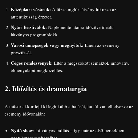
Középkori vásárok:
A tűzzsonglőr látvány fokozza az
autentikusság érzetét.
Nyári fesztiválok:
Naplemente utánra időzítve ideális
látványos programblokk.
Városi ünnepségek vagy megnyitók:
Emeli az esemény
presztízsét.
Céges rendezvények:
Eltér a megszokott sémáktól, innovatív,
élményalapú megközelítés.
2. Időzítés és dramaturgia
A műsor akkor fejti ki leginkább a hatását, ha jól van elhelyezve az
esemény idővonalán:
Nyitó show
: Látványos indítás – így már az első percekben
nagy hatást gyakorolhat