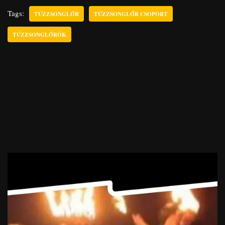
Tags:
TŰZZSONGLŐR
TŰZZSONGLŐR CSOPORT
TŰZZSONGLŐRÖK