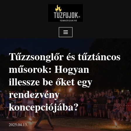
Skip
to
content
Tűzzsonglőr és tűztáncos
műsorok: Hogyan
illessze be őket egy
rendezvény
koncepciójába?
2025.04.13.