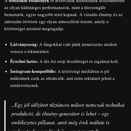
tematikus események
A
és fesztiválok felfutásának köszönhetően
az olyan különleges performanszok, mint a tűzzsonglőr
bemutatók, egyre nagyobb teret kapnak. A vizuális élmény és az
adrenalin ötvözete egy olyan atmoszférát teremt, amely a
közönséget azonnal megragadja.
Látványosság:
A lángokkal való játék természetes módon
vonzza a tekinteteket.
Érzelmi hatás:
A tűz ősi ereje feszültséget és izgalmat kelt.
Instagram-kompatibilis:
A közösségi médiában is jól
működnek ezek az attrakciók, ami extra reklámot jelent a
rendezvénynek.
„Egy jól időzített tűztáncos műsor nemcsak technikai
produkció, de élmény-generátor is lehet – egy
emlékezetes pillanat, amit még évek múltán is
emlegetnek a vendégek.” – egy tapasztalt