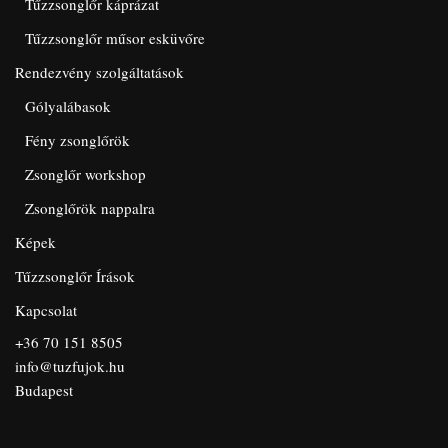
Tűzzsonglőr káprázat
Tűzzsonglőr műsor esküvőre
Rendezvény szolgáltatások
Gólyalábasok
Fény zsonglőrök
Zsonglőr workshop
Zsonglőrök nappalra
Képek
Tűzzsonglőr Írások
Kapcsolat
+36 70 151 8505
info@tuzfujok.hu
Budapest