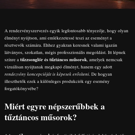
A rendezvényszervezés egyik legfontosabb tényezője, hogy olyan
élményt nyújtson, ami emlékezetessé teszi az eseményt a
résztvevők számára. Ehhez gyakran keresnek valami igazán
látványos, szokatlan, mégis professzionális megoldást. Itt lépnek
tűzzsonglőr és tűztáncos műsorok
színre a
, amelyek nemcsak
vizuálisan nyújtanak megkapó élményt, hanem egy adott
rendezvény koncepcióját is képesek erősíteni
. De hogyan
illeszthetők ezek a különleges produkciók egy esemény
forgatókönyvébe?
Miért egyre népszerűbbek a
tűztáncos műsorok?