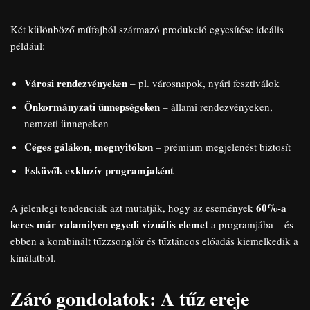
Két különböző műfajból származó produkció egyesítése ideális
például:
Városi rendezvényeken
– pl. városnapok, nyári fesztiválok
Önkormányzati ünnepségeken
– állami rendezvényeken,
nemzeti ünnepeken
Céges gálákon, megnyitókon
– prémium megjelenést biztosít
Esküvők exkluzív programjaként
60%-a
A jelenlegi tendenciák azt mutatják, hogy az események
keres már valamilyen egyedi vizuális elemet
a programjába – és
ebben a kombinált tűzzsonglőr és tűztáncos előadás kiemelkedik a
kínálatból.
Záró gondolatok: A tűz ereje