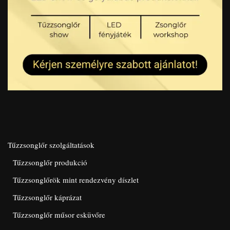
Tűzzsonglőr szolgáltatások
Tűzzsonglőr produkció
Tűzzsonglőrök mint rendezvény díszlet
Tűzzsonglőr káprázat
Tűzzsonglőr műsor esküvőre