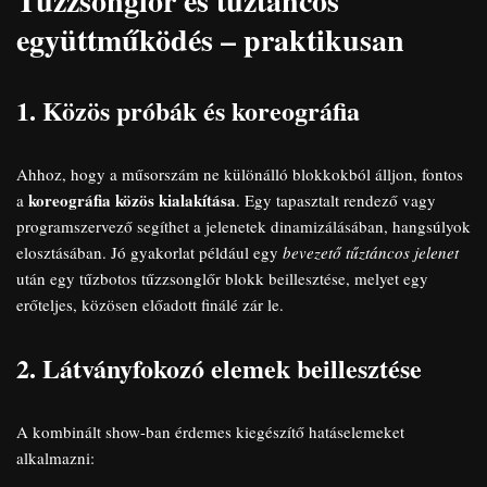
Tűzzsonglőr és tűztáncos
együttműködés – praktikusan
1. Közös próbák és koreográfia
Ahhoz, hogy a műsorszám ne különálló blokkokból álljon, fontos
koreográfia közös kialakítása
a
. Egy tapasztalt rendező vagy
programszervező segíthet a jelenetek dinamizálásában, hangsúlyok
elosztásában. Jó gyakorlat például egy
bevezető tűztáncos jelenet
után egy tűzbotos tűzzsonglőr blokk beillesztése, melyet egy
erőteljes, közösen előadott finálé zár le.
2. Látványfokozó elemek beillesztése
A kombinált show-ban érdemes kiegészítő hatáselemeket
alkalmazni: