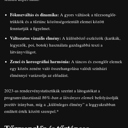
Fókuszváltás és dinamika:
A gyors váltások a tűzzsonglőr-
trükkök és a tűztánc közönségorientált elemei között
fenntartják a figyelmet.
Változatos vizuális élmény:
A különböző eszközök (karikák,
legyezők, poi, botok) használata gazdagabbá teszi a
látványvilágot.
Zenei és koreográfiai harmónia:
A táncos és zsonglőr elemek
egy közös zenére való összehangolása valódi színházi
élménnyé varázsolja az előadást.
2023-as rendezvénystatisztikák szerint a látogatókat a
programválasztásnál
86%-ban a látványos elemek
befolyásolják
pozitív irányban, míg a „különleges élmény” a leggyakrabban
említett érték között szerepel.*