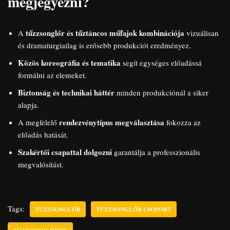
megjegyezni?
tűzzsonglőr és tűztáncos műfajok kombinációja
A
vizuálisan
és dramaturgiailag is erősebb produkciót eredményez.
Közös koreográfia és tematika
segít egységes előadássá
formálni az elemeket.
Biztonság és technikai háttér
minden produkciónál a siker
alapja.
rendezvénytípus megválasztása
A megfelelő
fokozza az
előadás hatását.
Szakértői csapattal dolgozni
garantálja a professzionális
megvalósítást.
Tags:
TŰZZSONGLŐR
TŰZZSONGLŐR CSOPORT