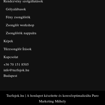
Rendezvény szolgáltatások
Gólyalábasok
Fény zsonglőrök
Zsonglőr workshop
Zsonglőrök nappalra
Képek
Tűzzsonglőr Írások
Kapcsolat
+36 70 151 8505
info@tuzfujok.hu
Budapest
Tuzfujok.hu
| A honlapot készítette és keresőoptimalizálta
Puro
Marketing Műhely