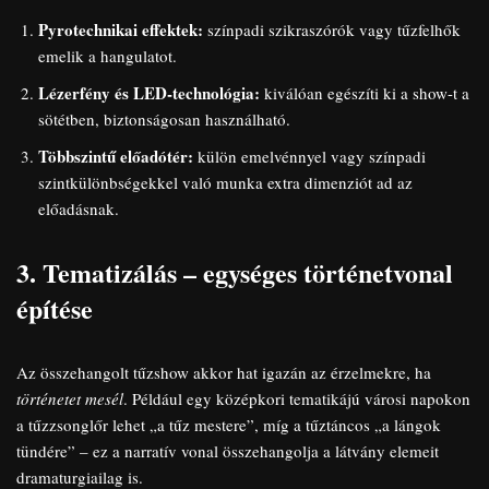
Pyrotechnikai effektek:
színpadi szikraszórók vagy tűzfelhők
emelik a hangulatot.
Lézerfény és LED-technológia:
kiválóan egészíti ki a show-t a
sötétben, biztonságosan használható.
Többszintű előadótér:
külön emelvénnyel vagy színpadi
szintkülönbségekkel való munka extra dimenziót ad az
előadásnak.
3. Tematizálás – egységes történetvonal
építése
Az összehangolt tűzshow akkor hat igazán az érzelmekre, ha
történetet mesél
. Például egy középkori tematikájú városi napokon
a tűzzsonglőr lehet „a tűz mestere”, míg a tűztáncos „a lángok
tündére” – ez a narratív vonal összehangolja a látvány elemeit
dramaturgiailag is.