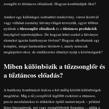
zsonglőr és tűztáncos előadások: Hogyan kombináljuk őket?
Amikor egy különleges szabadtéri rendezvény, városi fesztivál
vagy vállalati esemény látványvilágát tervezzük, egyre többen
tűzzsonglőr előadások
tűztáncos produkciók
nyúlnak a
és a
lenyűgöző repertoárjához. De hogyan lehet ezeket a látványos
elemeket igazán hatékonyan ötvözni? Hogyan alkothatunk egy
komplex, mégis harmonikus tűzshow-t, amely nemcsak
meglepetést okoz, de emlékezetes élményt nyújt a közönségnek?
Miben különbözik a tűzzsonglőr és
a tűztáncos előadás?
A hatékony kombináció kulcsa a két műfaj közötti különbségek
megértése. Míg a
tűzzsonglőrök
legfőbb eszközei a ritmusos,
precíz mozdulatokra és trükkökre épülő mutatványok – például
tüzes buzogányok, poi vagy zsonglőrbotok forgatása –, addig a