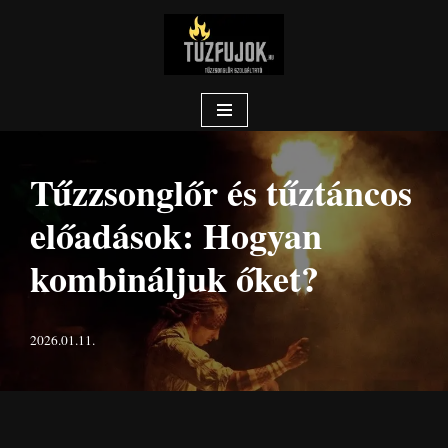
Skip
to
content
Tűzzsonglőr és tűztáncos
előadások: Hogyan
kombináljuk őket?
2026.01.11.