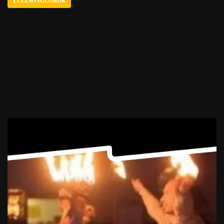
TŰZZSONGLŐRÖK