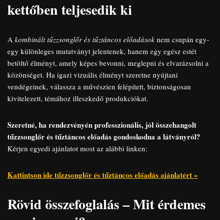
kettőben teljesedik ki
A
kombinált tűzzsonglőr és tűztáncos előadások
nem csupán egy-
egy különleges mutatványt jelentenek, hanem egy egész estét
betöltő élményt, amely képes bevonni, meglepni és elvarázsolni a
közönséget. Ha igazi vizuális élményt szeretne nyújtani
vendégeinek, válassza a művészien felépített, biztonságosan
kivitelezett, témához illeszkedő produkciókat.
Szeretné, ha rendezvényén professzionális, jól összehangolt
tűzzsonglőr és tűztáncos előadás gondoskodna a látványról?
Kérjen egyedi ajánlatot most az alábbi linken:
Kattintson ide tűzzsonglőr és tűztáncos előadás ajánlatért »
Rövid összefoglalás – Mit érdemes