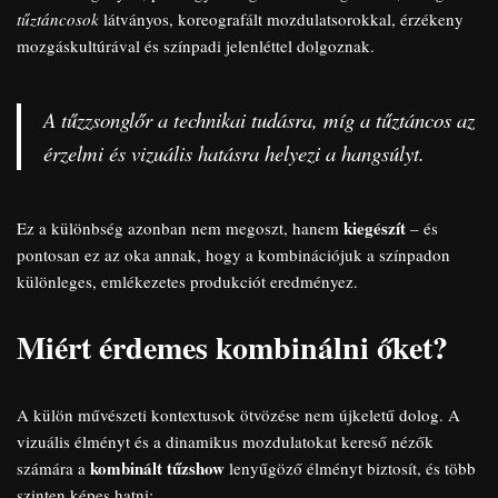
tűztáncosok
látványos, koreografált mozdulatsorokkal, érzékeny
mozgáskultúrával és színpadi jelenléttel dolgoznak.
A tűzzsonglőr a technikai tudásra, míg a tűztáncos az
érzelmi és vizuális hatásra helyezi a hangsúlyt.
kiegészít
Ez a különbség azonban nem megoszt, hanem
– és
pontosan ez az oka annak, hogy a kombinációjuk a színpadon
különleges, emlékezetes produkciót eredményez.
Miért érdemes kombinálni őket?
A külön művészeti kontextusok ötvözése nem újkeletű dolog. A
vizuális élményt és a dinamikus mozdulatokat kereső nézők
kombinált tűzshow
számára a
lenyűgöző élményt biztosít, és több
szinten képes hatni: