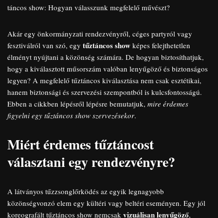
táncos show: Hogyan válasszunk megfelelő művészt?
Akár egy önkormányzati rendezvényről, céges partyról vagy
tűztáncos show
fesztiválról van szó, egy
képes felejthetetlen
élményt nyújtani a közönség számára. De hogyan biztosíthatjuk,
hogy a kiválasztott műsorszám valóban lenyűgöző és biztonságos
legyen? A megfelelő tűztáncos kiválasztása nem csak esztétikai,
hanem biztonsági és szervezési szempontból is kulcsfontosságú.
Ebben a cikkben lépésről lépésre bemutatjuk,
mire érdemes
figyelni egy tűztáncos show szervezésekor
.
Miért érdemes tűztáncost
választani egy rendezvényre?
A látványos tűzzsonglőrködés az egyik legnagyobb
közönségvonzó elem egy kültéri vagy beltéri eseményen. Egy jól
vizuálisan lenyűgöző
koreografált tűztáncos show nemcsak
,