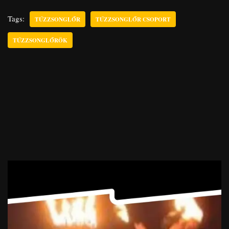
Tags:
TŰZZSONGLŐR
TŰZZSONGLŐR CSOPORT
TŰZZSONGLŐRÖK