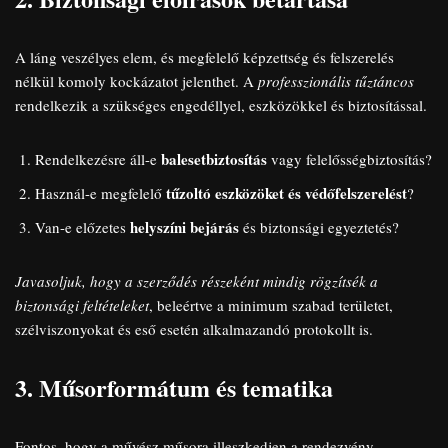
A láng veszélyes elem, és megfelelő képzettség és felszerelés
nélkül komoly kockázatot jelenthet. A
professzionális tűztáncos
rendelkezik a szükséges engedéllyel, eszközökkel és biztosítással.
balesetbiztosítás
Rendelkezésre áll-e
vagy felelősségbiztosítás?
tűzoltó eszközöket és védőfelszerelést
Használ-e megfelelő
?
helyszíni bejárás
Van-e előzetes
és biztonsági egyeztetés?
Javasoljuk, hogy a szerződés részeként mindig rögzítsék a
biztonsági feltételeket
, beleértve a minimum szabad területet,
szélviszonyokat és eső esetén alkalmazandó protokollt is.
3. Műsorformátum és tematika
Fontos, hogy a művész műsora illeszkedjen a rendezvény