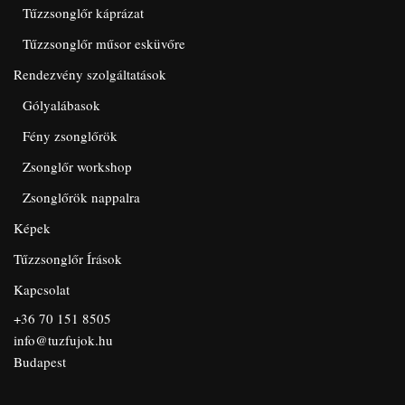
Tűzzsonglőr káprázat
Tűzzsonglőr műsor esküvőre
Rendezvény szolgáltatások
Gólyalábasok
Fény zsonglőrök
Zsonglőr workshop
Zsonglőrök nappalra
Képek
Tűzzsonglőr Írások
Kapcsolat
+36 70 151 8505
info@tuzfujok.hu
Budapest