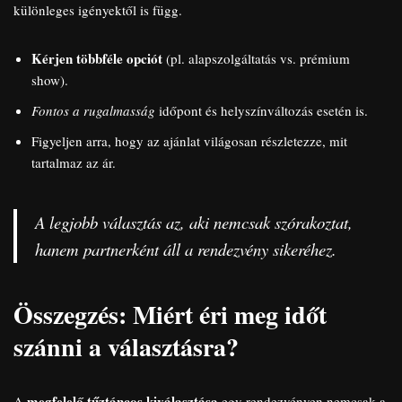
különleges igényektől is függ.
Kérjen többféle opciót
(pl. alapszolgáltatás vs. prémium
show).
Fontos a rugalmasság
időpont és helyszínváltozás esetén is.
Figyeljen arra, hogy az ajánlat világosan részletezze, mit
tartalmaz az ár.
A legjobb választás az, aki nemcsak szórakoztat,
hanem partnerként áll a rendezvény sikeréhez.
Összegzés: Miért éri meg időt
szánni a választásra?
megfelelő tűztáncos kiválasztása
A
egy rendezvényen nemcsak a