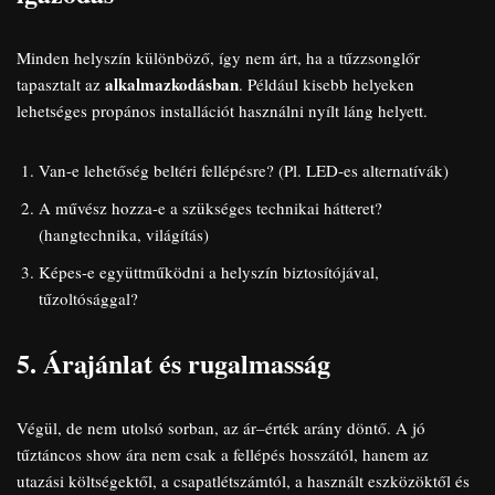
Minden helyszín különböző, így nem árt, ha a tűzzsonglőr
alkalmazkodásban
tapasztalt az
. Például kisebb helyeken
lehetséges propános installációt használni nyílt láng helyett.
Van-e lehetőség beltéri fellépésre? (Pl. LED-es alternatívák)
A művész hozza-e a szükséges technikai hátteret?
(hangtechnika, világítás)
Képes-e együttműködni a helyszín biztosítójával,
tűzoltósággal?
5. Árajánlat és rugalmasság
Végül, de nem utolsó sorban, az ár–érték arány döntő. A jó
tűztáncos show ára nem csak a fellépés hosszától, hanem az
utazási költségektől, a csapatlétszámtól, a használt eszközöktől és