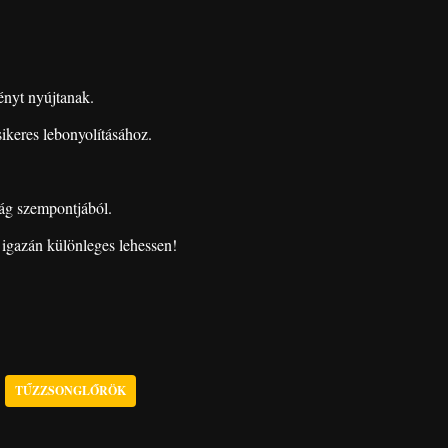
ényt nyújtanak.
sikeres lebonyolításához.
ság szempontjából.
 igazán különleges lehessen!
TŰZZSONGLŐRÖK