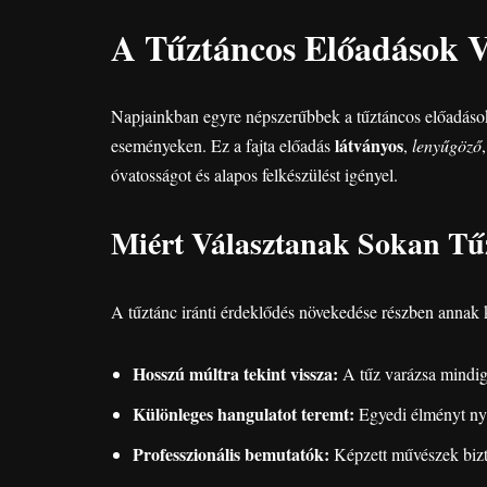
A Tűztáncos Előadások V
Napjainkban egyre népszerűbbek a tűztáncos előadások 
látványos
eseményeken. Ez a fajta előadás
,
lenyűgöző
óvatosságot és alapos felkészülést igényel.
Miért Választanak Sokan Tű
A tűztánc iránti érdeklődés növekedése részben annak
Hosszú múltra tekint vissza:
A tűz varázsa mindig
Különleges hangulatot teremt:
Egyedi élményt nyú
Professzionális bemutatók:
Képzett művészek bizto