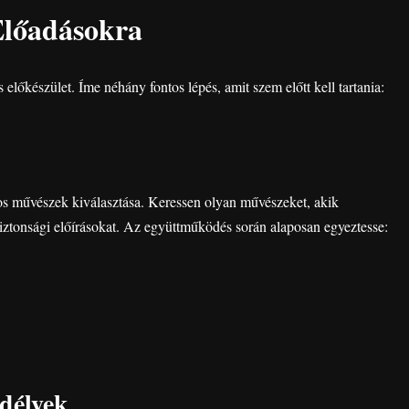
Előadásokra
 előkészület. Íme néhány fontos lépés, amit szem előtt kell tartania:
cos művészek kiválasztása. Keressen olyan művészeket, akik
iztonsági előírásokat. Az együttműködés során alaposan egyeztesse:
edélyek