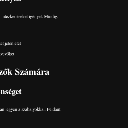
 intézkedéseket igényel. Mindig:
t jelenlétét
ztvevőket
ézők Számára
nséget
an legyen a szabályokkal. Például: