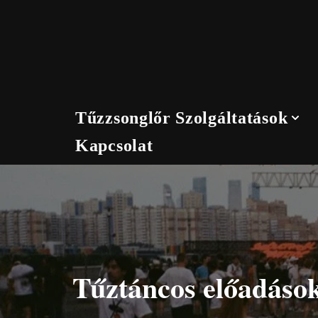
Skip
to
content
Tűzzsonglőr Szolgáltatások
Kapcsolat
Tűztáncos előadások