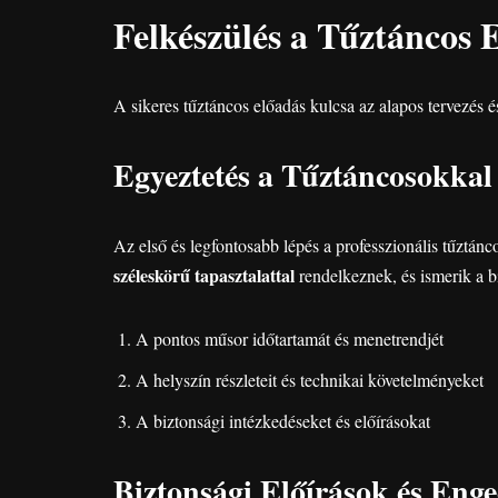
Felkészülés a Tűztáncos 
A sikeres tűztáncos előadás kulcsa az alapos tervezés és
Egyeztetés a Tűztáncosokkal
Az első és legfontosabb lépés a professzionális tűztán
széleskörű tapasztalattal
rendelkeznek, és ismerik a b
A pontos műsor időtartamát és menetrendjét
A helyszín részleteit és technikai követelményeket
A biztonsági intézkedéseket és előírásokat
Biztonsági Előírások és Eng