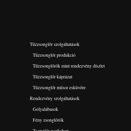
Tűzzsonglőr szolgáltatások
Tűzzsonglőr produkció
Tűzzsonglőrök mint rendezvény díszlet
Tűzzsonglőr káprázat
Tűzzsonglőr műsor esküvőre
Rendezvény szolgáltatások
Gólyalábasok
Fény zsonglőrök
Zsonglőr workshop