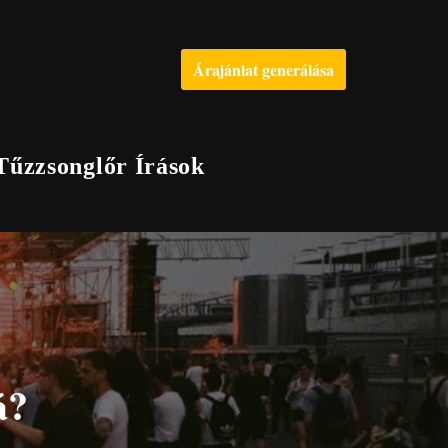
Árajánlat generálása
Tűzzsonglőr Írások
á?