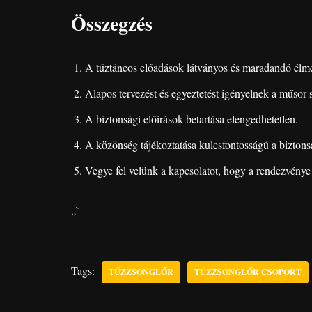
Összegzés
A tűztáncos előadások látványos és maradandó élm
Alapos tervezést és egyeztetést igényelnek a műsor 
A biztonsági előírások betartása elengedhetetlen.
A közönség tájékoztatása kulcsfontosságú a bizton
Vegye fel velünk a kapcsolatot, hogy a rendezvénye
„`
Tags:
TŰZZSONGLŐR
TŰZZSONGLŐR CSOPORT