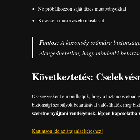
Ne próbálkozzon saját tűzes mutatványokkal
Kövesse a műsorvezető utasításait
Fontos:
A közönség számára biztonságos 
elengedhetetlen, hogy mindenki betartsa
Következtetés: Cselekvés
Összegzésként elmondhatjuk, hogy a tűztáncos előadáso
biztonsági szabályok betartásával valósíthatók meg biz
szeretne nyújtani vendégeinek, lépjen kapcsolatba 
Kattintson ide az árajánlat kéréshez!