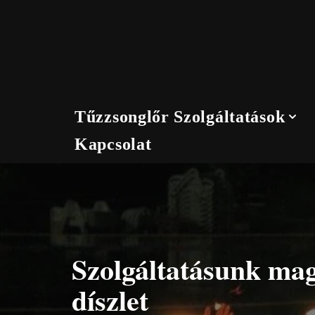
Skip
to
content
Tűzzsonglőr Szolgáltatások
Kapcsolat
Szolgáltatásunk ma
díszlet