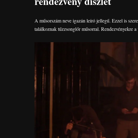
rendezvény díszlet
A műsorszám neve igazán leíró jellegű. Ezzel is szer
találkoznak tűzzsonglőr műsorral. Rendezvényekre a