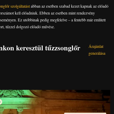
nglőr szolgáltatást
abban az esetben szabad kezet kapnak az előadó
orszámot kell előadniuk. Ebben az esetben mint rendezvény
 eseményen. Ez utóbbinak pedig megfelelve – a fentebb már említett
rt, tűzzel dolgozó előadó művész.
nkon keresztül tűzzsonglőr
Árajánlat
generálása