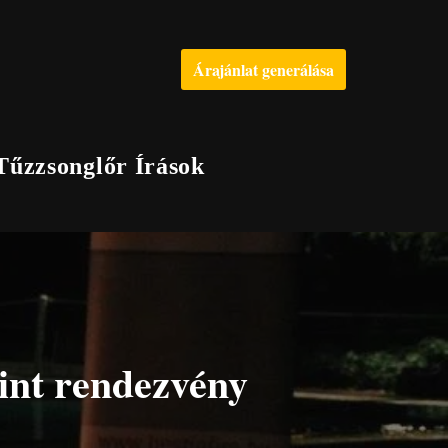
Árajánlat generálása
Tűzzsonglőr Írások
int rendezvény