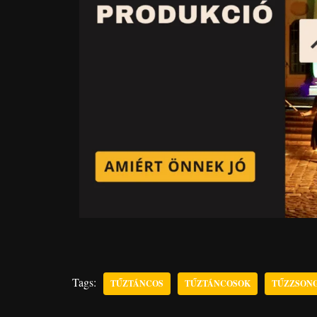
Tags:
TŰZTÁNCOS
TŰZTÁNCOSOK
TŰZZSON