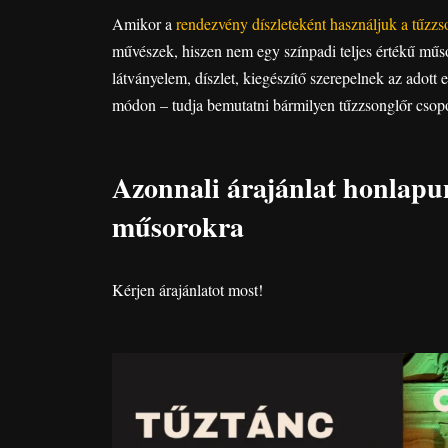
Amikor a
rendezvény díszleteként használjuk a tűzzso
művészek, hiszen nem egy színpadi teljes értékű műs
látványelem, díszlet, kiegészítő szerepelnek az adott
módon – tudja bemutatni bármilyen tűzzsonglőr csopo
Azonnali árajánlat honlapu
műsorokra
Kérjen árajánlatot most!