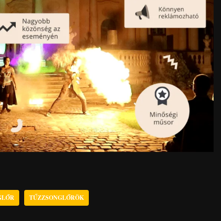
GLŐR
TŰZZSONGLŐRÖK