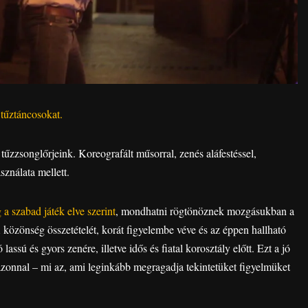
 tűztáncosokat.
űzzsonglőrjeink. Koreografált műsorral, zenés aláfestéssel,
sználata mellett.
a szabad játék elve szerint
, mondhatni rögtönöznek mozgásukban a
 közönség összetételét, korát figyelembe véve és az éppen hallható
assú és gyors zenére, illetve idős és fiatal korosztály előtt. Ezt a jó
azonnal – mi az, ami leginkább megragadja tekintetüket figyelmüket