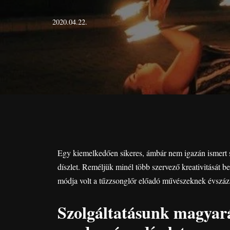
2020.04.22.
Egy kiemelkedően sikeres, ámbár nem igazán ismert 
díszlet. Reméljük minél több szervező kreativitását bei
módja volt a tűzzsonglőr előadó művészeknek évszáza
Szolgáltatásunk magyará