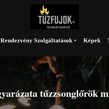
Rendezvény Szolgáltatások
Képek
gyarázata tűzzsonglőrök m