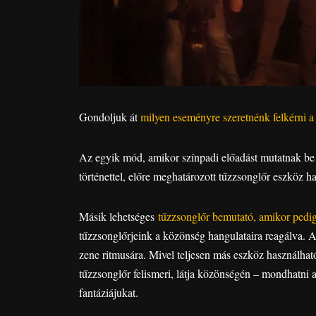
Gondoljuk át
milyen eseményre szeretnénk felkérni a
Az egyik mód, amikor színpadi előadást mutatnak be t
történettel, előre meghatározott tűzzsonglőr eszköz ha
Másik lehetséges
tűzzsonglőr bemutató, amikor pedig 
tűzzsonglőrjeink a közönség hangulataira reagálva. A
zene ritmusára. Mivel teljesen más eszköz használható l
tűzzsonglőr felismeri, látja közönségén – mondhatni 
fantáziájukat.