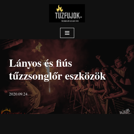
Skip
to
content
Lányos és fiús
tűzzsonglőr eszközök
2020.09.24.