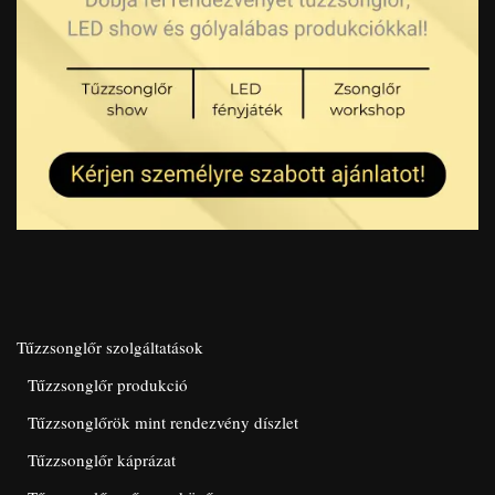
Tűzzsonglőr szolgáltatások
Tűzzsonglőr produkció
Tűzzsonglőrök mint rendezvény díszlet
Tűzzsonglőr káprázat