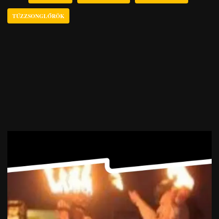
TŰZZSONGLŐRÖK