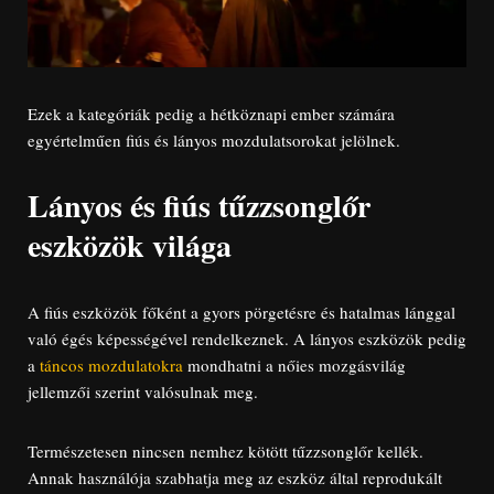
Ezek a kategóriák pedig a hétköznapi ember számára
egyértelműen fiús és lányos mozdulatsorokat jelölnek.
Lányos és fiús tűzzsonglőr
eszközök világa
A fiús eszközök főként a gyors pörgetésre és hatalmas lánggal
való égés képességével rendelkeznek. A lányos eszközök pedig
a
táncos mozdulatokra
mondhatni a nőies mozgásvilág
jellemzői szerint valósulnak meg.
Természetesen nincsen nemhez kötött tűzzsonglőr kellék.
Annak használója szabhatja meg az eszköz által reprodukált