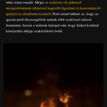
stílus irányvonalát. Mégis
az eszközre oly jellemző
mozgásformának átlépéssel nagyobb figyelmet és koncentrációt
igényel az előadóművészektől
. Pont emiatt látható az, hogy az
igazán profi tűzzsonglőrök tudnak több eszközzel műsort
bemutatni, hiszen a tudásuk kiterjed oda, hogy fizikai korlátait
könnyedén átlépje szakterületén belül.