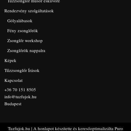
Tűzzsonglőr műsor esküvőre
Rendezvény szolgáltatások
Gólyalábasok
Fény zsonglőrök
Zsonglőr workshop
Zsonglőrök nappalra
Képek
Tűzzsonglőr Írások
Kapcsolat
+36 70 151 8505
info@tuzfujok.hu
Budapest
Tuzfujok.hu
| A honlapot készítette és keresőoptimalizálta
Puro