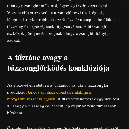
mint egy zsonglőr műsorról, ügyességi szórakoztatásról.
Viszont ebben az esetben a zsonglőr eszközök égnek,
lángolnak olykor robbanásszerű tűzcsóva csap fel belőlük, a
tűzzsonglőr ügyességének függvényében. A tűzzsonglőr
eszközök pörögne és forognak ahogy a zsonglőr irányítja
azokat.
A tűztánc avagy a
tűzzsonglőrködés konklúziója
Az előzővel ellentétben a tűztáncos az, aki a tűzzsonglőr
produkciót
táncos színházi előadássá alakítja a
mozgásművészet világával
. A tűztáncos nemcsak egy helyben
áll ahogy a tűzzsonglőr, hanem lép és jár az zene ritmusának
hívására.
Összefoglalva tehát a tűzzsonglőr előadás az ügyességről szól,