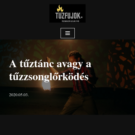
Skip
to
content
A tűztánc avagy a
tűzzsonglőrködés
2020.05.03.