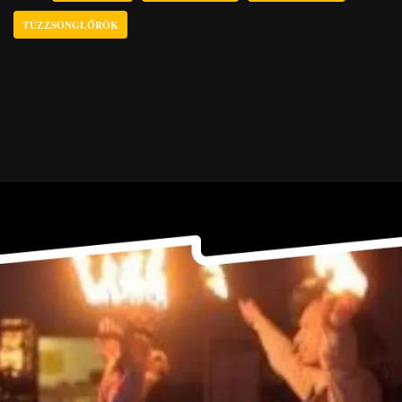
TŰZZSONGLŐRÖK