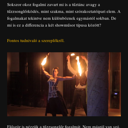
Sokszor okoz fogalmi zavart mi is a tűztánc avagy a
tűzzsonglőrködés, mint szakma, mint szórakoztatóipari elem. A
fogalmakat tekintve nem különböznek egymástól sokban. De
mi is ez a differencia a két showműsor típusa között?
Fontos tudnivaló a szereplőkről.
Először is nézzük a tűzzsonglőr fogalmát. Nem másról van szó,