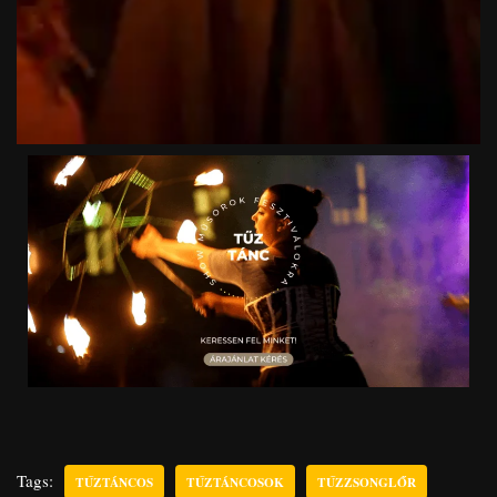
Tags:
TŰZTÁNCOS
TŰZTÁNCOSOK
TŰZZSONGLŐR