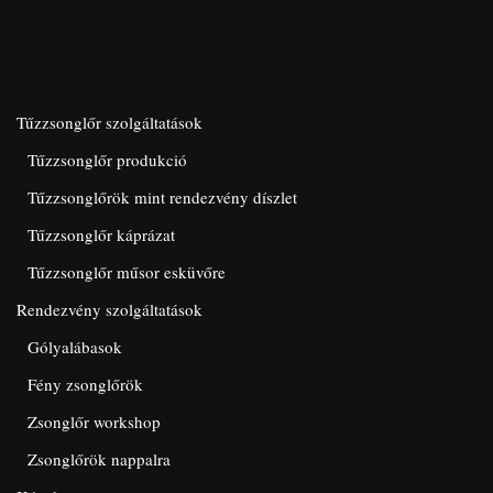
Tűzzsonglőr szolgáltatások
Tűzzsonglőr produkció
Tűzzsonglőrök mint rendezvény díszlet
Tűzzsonglőr káprázat
Tűzzsonglőr műsor esküvőre
Rendezvény szolgáltatások
Gólyalábasok
Fény zsonglőrök
Zsonglőr workshop
Zsonglőrök nappalra