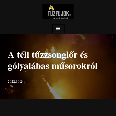
Skip
to
content
A téli tűzzsonglőr és
gólyalábas műsorokról
2022.10.24.