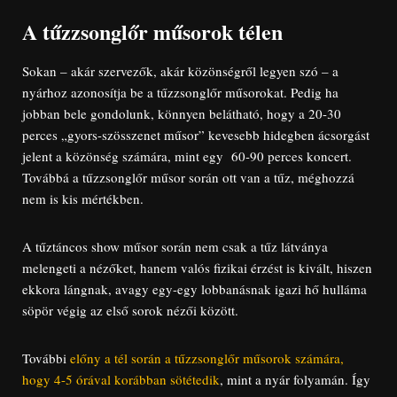
A tűzzsonglőr műsorok télen
Sokan – akár szervezők, akár közönségről legyen szó – a
nyárhoz azonosítja be a tűzzsonglőr műsorokat. Pedig ha
jobban bele gondolunk, könnyen belátható, hogy a 20-30
perces „gyors-szösszenet műsor” kevesebb hidegben ácsorgást
jelent a közönség számára, mint egy 60-90 perces koncert.
Továbbá a tűzzsonglőr műsor során ott van a tűz, méghozzá
nem is kis mértékben.
A tűztáncos show műsor során nem csak a tűz látványa
melengeti a nézőket, hanem valós fizikai érzést is kivált, hiszen
ekkora lángnak, avagy egy-egy lobbanásnak igazi hő hulláma
söpör végig az első sorok nézői között.
További
előny a tél során a tűzzsonglőr műsorok számára,
hogy 4-5 órával korábban sötétedik
, mint a nyár folyamán. Így