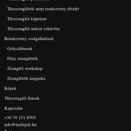
Tűzzsonglőrök mint rendezvény díszlet
Tűzzsonglőr káprázat
Tűzzsonglőr műsor esküvőre
Rendezvény szolgáltatások
Gólyalábasok
Fény zsonglőrök
Zsonglőr workshop
Zsonglőrök nappalra
Képek
Tűzzsonglőr Írások
Kapcsolat
+36 70 151 8505
info@tuzfujok.hu