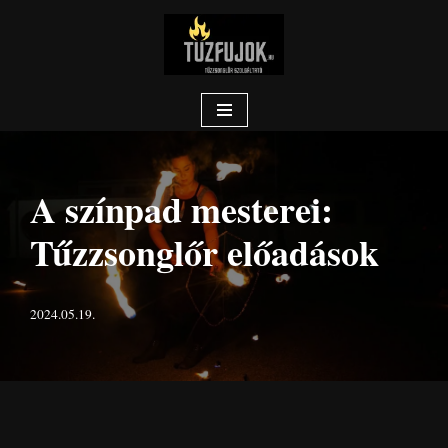
Skip
to
content
A színpad mesterei:
Tűzzsonglőr előadások
2024.05.19.