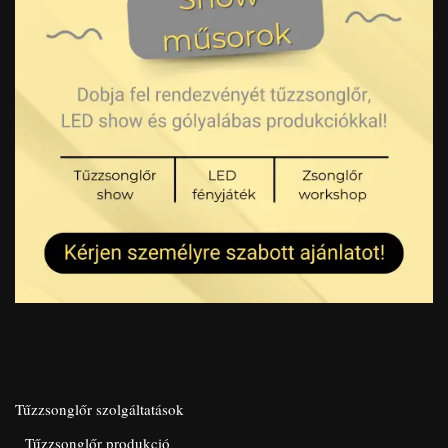
Tűzzsonglőr szolgáltatások
Tűzzsonglőr produkció