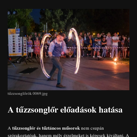
tűzzsonglőrök 0069.jpg
A tűzzsonglőr előadások hatása
tűzzsonglőr és tűztáncos műsorok
A
nem csupán
szórakoztatóak, hanem mély érzelmeket is képesek kiváltani. A