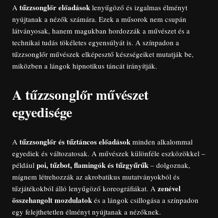
tűzzsonglőr előadások
A
lenyűgöző és izgalmas élményt
nyújtanak a nézők számára. Ezek a műsorok nem csupán
látványosak, hanem magukban hordozzák a művészet és a
technikai tudás tökéletes egyensúlyát is. A színpadon a
tűzzsonglőr művészek elképesztő készségeiket mutatják be,
miközben a lángok hipnotikus táncát irányítják.
A tűzzsonglőr művészet
egyedisége
tűzzsonglőr és tűztáncos előadások
A
minden alkalommal
egyediek és változatosak. A művészek különféle eszközökkel –
poi, tűzbot, flamingók és tűzgyűrűk
például
– dolgoznak,
mígnem létrehozzák az akrobatikus mutatványokból és
zenével
tűzjátékokból álló lenyűgöző koreográfiákat. A
összehangolt mozdulatok
és a lángok csillogása a színpadon
egy felejthetetlen élményt nyújtanak a nézőknek.