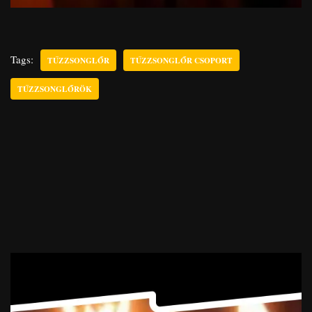
Tags:
TŰZZSONGLŐR
TŰZZSONGLŐR CSOPORT
TŰZZSONGLŐRÖK