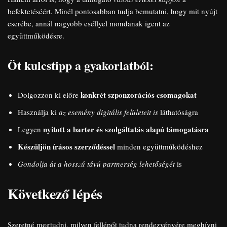
befektetéséért. Minél pontosabban tudja bemutatni, hogy mit nyújt
cserébe, annál nagyobb eséllyel mondanak igent az
együttműködésre.
Öt kulcstipp a gyakorlatból:
konkrét szponzorációs csomagokat
Dolgozzon ki előre
Használja ki
az esemény digitális felületeit is
láthatóságra
nyitott a barter és szolgáltatás alapú támogatásra
Legyen
Készüljön írásos szerződéssel
minden együttműködéshez
Gondolja át a hosszú távú partnerség lehetőségét
is
Következő lépés
Szeretné megtudni, milyen fellépőt tudna rendezvényére meghívni