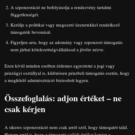
A szponzoráció ne befolyásolja a rendezvény tartalmi
függetlenségét.
Kerülje a politikai vagy megosztó üzenetekkel rendelkező
támogatók bevonását.
Figyeljen arra, hogy az adomány vagy szponzori támogatás
nem járhat kötelezettségvállalással a jövőre nézve.
Ezen kívül minden esetben érdemes egyeztetni a jogi vagy
pénzügyi osztállyal is, különösen pénzbeli támogatás esetén, hogy
a megfelelő adminisztráció biztosított legyen.
Összefoglalás: adjon értéket – ne
csak kérjen
A sikeres szponzoráció nem csak arról szól, hogy támogatót talál.
Hanem arról is, hogy a támogató
valódi értéket kapjon
a