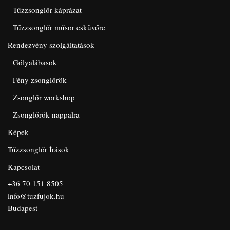
Tűzzsonglőr káprázat
Tűzzsonglőr műsor esküvőre
Rendezvény szolgáltatások
Gólyalábasok
Fény zsonglőrök
Zsonglőr workshop
Zsonglőrök nappalra
Képek
Tűzzsonglőr Írások
Kapcsolat
+36 70 151 8505
info@tuzfujok.hu
Budapest